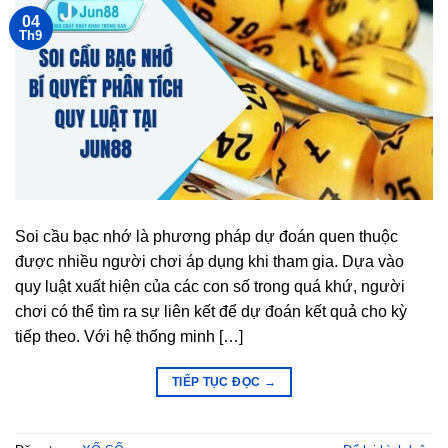
04
Th9
Soi cầu bạc nhớ là phương pháp dự đoán quen thuộc
được nhiều người chơi áp dụng khi tham gia. Dựa vào
quy luật xuất hiện của các con số trong quá khứ, người
chơi có thể tìm ra sự liên kết để dự đoán kết quả cho kỳ
tiếp theo. Với hệ thống minh […]
TIẾP TỤC ĐỌC
→