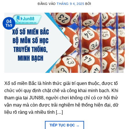
ĐĂNG VÀO
THÁNG 9 4, 2025
BỞI
04
Th9
Xổ số miền Bắc là hình thức giải trí quen thuộc, được tổ
chức với quy định chặt chẽ và công khai minh bạch. Khi
tham gia tại JUN88, người chơi không chỉ có cơ hội thử
vận may mà còn được trải nghiệm hệ thống hiện đại, dữ
liệu rõ ràng và nhiều tính […]
TIẾP TỤC ĐỌC
→