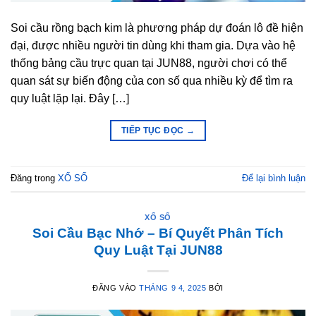
Soi cầu rồng bạch kim là phương pháp dự đoán lô đề hiện
đại, được nhiều người tin dùng khi tham gia. Dựa vào hệ
thống bảng cầu trực quan tại JUN88, người chơi có thể
quan sát sự biến động của con số qua nhiều kỳ để tìm ra
quy luật lặp lại. Đây […]
TIẾP TỤC ĐỌC
→
Đăng trong
XỔ SỐ
Để lại bình luận
XỔ SỐ
Soi Cầu Bạc Nhớ – Bí Quyết Phân Tích
Quy Luật Tại JUN88
ĐĂNG VÀO
THÁNG 9 4, 2025
BỞI