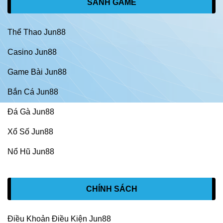
SẢNH GAME
Thể Thao Jun88
Casino Jun88
Game Bài Jun88
Bắn Cá Jun88
Đá Gà Jun88
Xổ Số Jun88
Nổ Hũ Jun88
CHÍNH SÁCH
Điều Khoản Điều Kiện Jun88