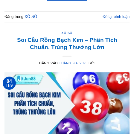
Đăng trong
XỔ SỐ
Để lại bình luận
XỔ SỐ
Soi Cầu Rồng Bạch Kim – Phân Tích
Chuẩn, Trúng Thưởng Lớn
ĐĂNG VÀO
THÁNG 9 4, 2025
BỞI
04
Th9