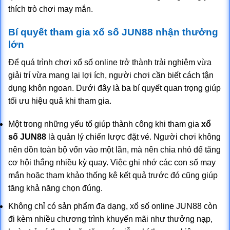
thích trò chơi may mắn.
Bí quyết tham gia xổ số JUN88 nhận thưởng
lớn
Để quá trình chơi xổ số online trở thành trải nghiệm vừa
giải trí vừa mang lại lợi ích, người chơi cần biết cách tận
dụng khôn ngoan. Dưới đây là ba bí quyết quan trọng giúp
tối ưu hiệu quả khi tham gia.
Một trong những yếu tố giúp thành công khi tham gia
xổ
số JUN88
là quản lý chiến lược đặt vé. Người chơi không
nên dồn toàn bộ vốn vào một lần, mà nên chia nhỏ để tăng
cơ hội thắng nhiều kỳ quay. Việc ghi nhớ các con số may
mắn hoặc tham khảo thống kê kết quả trước đó cũng giúp
tăng khả năng chọn đúng.
Không chỉ có sản phẩm đa dạng, xổ số online JUN88 còn
đi kèm nhiều chương trình khuyến mãi như thưởng nạp,