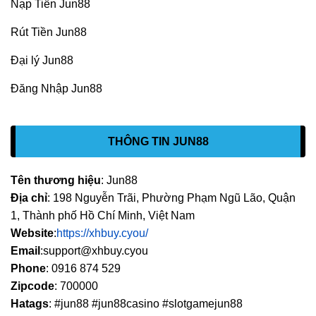
Nạp Tiền Jun88
Rút Tiền Jun88
Đại lý Jun88
Đăng Nhập Jun88
THÔNG TIN JUN88
Tên thương hiệu
: Jun88
Địa chỉ
: 198 Nguyễn Trãi, Phường Phạm Ngũ Lão, Quận
1, Thành phố Hồ Chí Minh, Việt Nam
Website
:
https://xhbuy.cyou/
Email
:
support@xhbuy.cyou
Phone
: 0916 874 529
Zipcode
: 700000
Hatags
: #jun88 #jun88casino #slotgamejun88