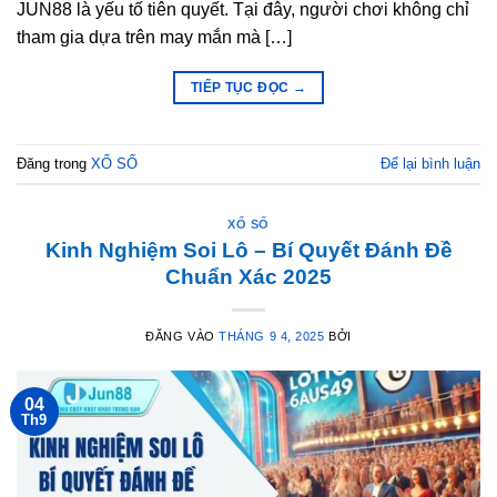
JUN88 là yếu tố tiên quyết. Tại đây, người chơi không chỉ
tham gia dựa trên may mắn mà […]
TIẾP TỤC ĐỌC
→
Đăng trong
XỔ SỐ
Để lại bình luận
XỔ SỐ
Kinh Nghiệm Soi Lô – Bí Quyết Đánh Đề
Chuẩn Xác 2025
ĐĂNG VÀO
THÁNG 9 4, 2025
BỞI
04
Th9