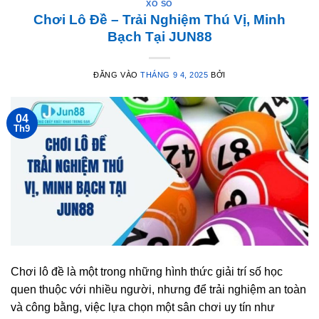
XỔ SỐ
Chơi Lô Đề – Trải Nghiệm Thú Vị, Minh
Bạch Tại JUN88
ĐĂNG VÀO
THÁNG 9 4, 2025
BỞI
04
Th9
Chơi lô đề là một trong những hình thức giải trí số học
quen thuộc với nhiều người, nhưng để trải nghiệm an toàn
và công bằng, việc lựa chọn một sân chơi uy tín như