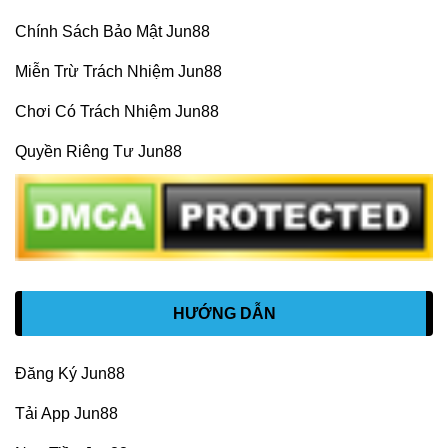
Chính Sách Bảo Mật Jun88
Miễn Trừ Trách Nhiệm Jun88
Chơi Có Trách Nhiệm Jun88
Quyền Riêng Tư Jun88
HƯỚNG DẪN
Đăng Ký Jun88
Tải App Jun88